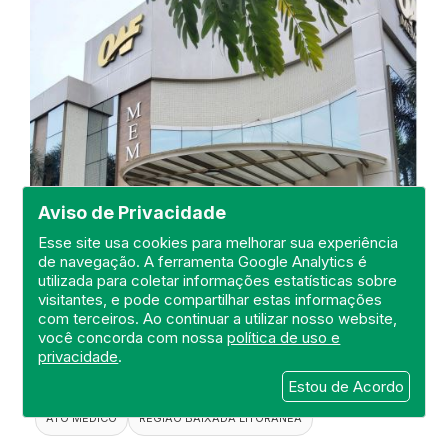
Aviso de Privacidade
Esse site usa cookies para melhorar sua experiência
de navegação. A ferramenta Google Analytics é
Visita ao Memorial Oaf Araruama
utilizada para coletar informações estatísticas sobre
LTDA
visitantes, e pode compartilhar estas informações
com terceiros. Ao continuar a utilizar nosso website,
DEFIS
você concorda com nossa
política de uso e
privacidade
.
24 de October de 2024
Estou de Acordo
FISCALIZAÇÃO
DEFIS
MEMORIAL
ATO MÉDICO
REGIÃO BAIXADA LITORANEA