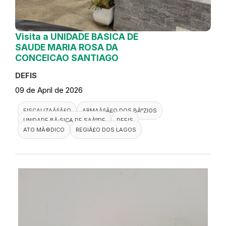
Visita a UNIDADE BASICA DE
SAUDE MARIA ROSA DA
CONCEICAO SANTIAGO
DEFIS
09 de April de 2026
FISCALIZAÃ§Ã£O
ARMAÃ§Ã£O DOS BÃºZIOS
UNIDADE BÃ¡SICA DE SAÃºDE
DEFIS
ATO MÃ©DICO
REGIÃ£O DOS LAGOS