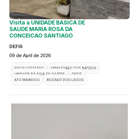
Visita a UNIDADE BASICA DE
SAUDE MARIA ROSA DA
CONCEICAO SANTIAGO
DEFIS
09 de April de 2026
FISCALIZAÃ§Ã£O
ARMAÃ§Ã£O DOS BÃºZIOS
UNIDADE BÃ¡SICA DE SAÃºDE
DEFIS
ATO MÃ©DICO
REGIÃ£O DOS LAGOS