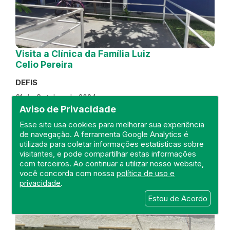
Visita a Clínica da Família Luiz
Celio Pereira
DEFIS
31 de October de 2024
Aviso de Privacidade
FISCALIZAÇÃO
RIO DE JANEIRO
Esse site usa cookies para melhorar sua experiência
REGIÃO METROPOLITANA
DEFIS
de navegação. A ferramenta Google Analytics é
ATO MÉDICO
CLÍNICA DA FAMÍLIA
utilizada para coletar informações estatísticas sobre
visitantes, e pode compartilhar estas informações
com terceiros. Ao continuar a utilizar nosso website,
você concorda com nossa
política de uso e
privacidade
.
Estou de Acordo