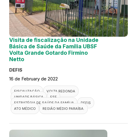
Visita de fiscalização na Unidade
Básica de Saúde da Família UBSF
Volta Grande Gotardo Firmino
Netto
DEFIS
16 de February de 2022
FISCALIZAÇÃO
VOLTA REDONDA
UNIDADE BÁSICA
ESF
ESTRATÉGIA DE SAÚDE DA FAMÍLIA
DEFIS
ATO MÉDICO
REGIÃO MÉDIO PARAÍBA.