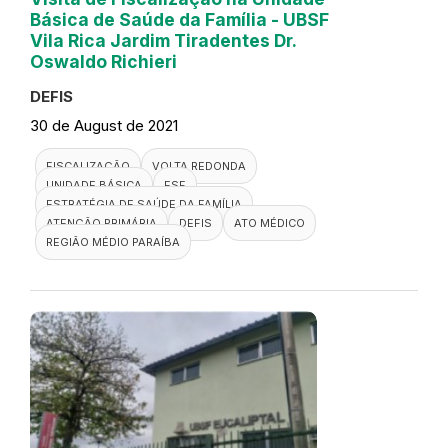
Básica de Saúde da Família - UBSF
Vila Rica Jardim Tiradentes Dr.
Oswaldo Richieri
DEFIS
30 de August de 2021
FISCALIZAÇÃO
VOLTA REDONDA
UNIDADE BÁSICA
ESF
ESTRATÉGIA DE SAÚDE DA FAMÍLIA
ATENÇÃO PRIMÁRIA
DEFIS
ATO MÉDICO
REGIÃO MÉDIO PARAÍBA