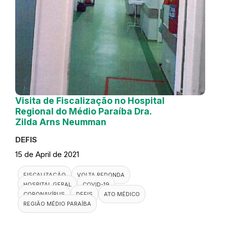
Visita de Fiscalização no Hospital
Regional do Médio Paraíba Dra.
Zilda Arns Neumman
DEFIS
15 de April de 2021
FISCALIZAÇÃO
VOLTA REDONDA
HOSPITAL GERAL
COVID-19
CORONAVÍRUS
DEFIS
ATO MÉDICO
REGIÃO MÉDIO PARAÍBA