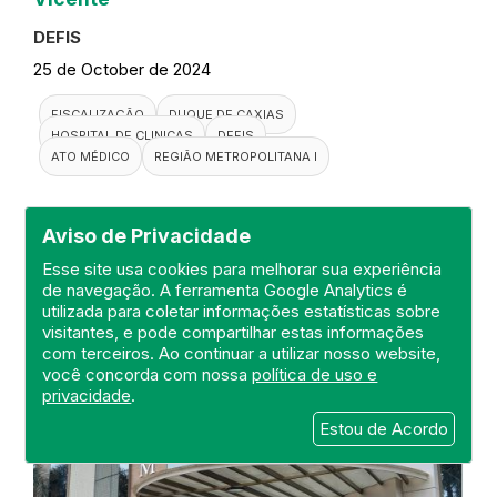
DEFIS
25 de October de 2024
FISCALIZAÇÃO
DUQUE DE CAXIAS
HOSPITAL DE CLINICAS
DEFIS
ATO MÉDICO
REGIÃO METROPOLITANA I
Aviso de Privacidade
Esse site usa cookies para melhorar sua experiência
de navegação. A ferramenta Google Analytics é
utilizada para coletar informações estatísticas sobre
visitantes, e pode compartilhar estas informações
com terceiros. Ao continuar a utilizar nosso website,
você concorda com nossa
política de uso e
privacidade
.
Estou de Acordo