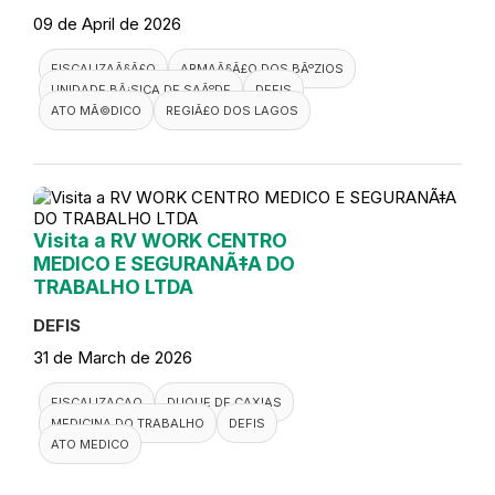
09 de April de 2026
FISCALIZAÃ§Ã£O
ARMAÃ§Ã£O DOS BÃºZIOS
UNIDADE BÃ¡SICA DE SAÃºDE
DEFIS
ATO MÃ©DICO
REGIÃ£O DOS LAGOS
Visita a RV WORK CENTRO
MEDICO E SEGURANÃ‡A DO
TRABALHO LTDA
DEFIS
31 de March de 2026
FISCALIZACAO
DUQUE DE CAXIAS
MEDICINA DO TRABALHO
DEFIS
ATO MEDICO