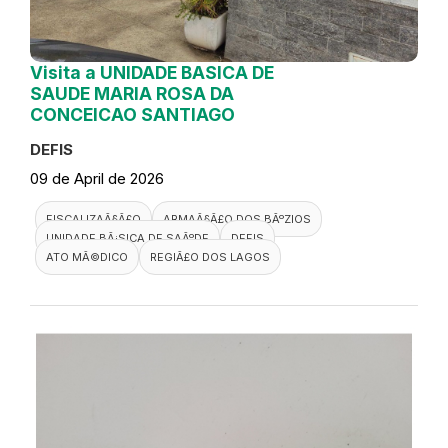
Visita a UNIDADE BASICA DE
SAUDE MARIA ROSA DA
CONCEICAO SANTIAGO
DEFIS
09 de April de 2026
FISCALIZAÃ§Ã£O
ARMAÃ§Ã£O DOS BÃºZIOS
UNIDADE BÃ¡SICA DE SAÃºDE
DEFIS
ATO MÃ©DICO
REGIÃ£O DOS LAGOS