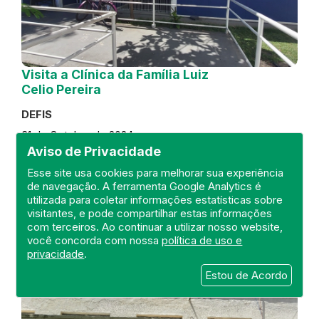
Visita a Clínica da Família Luiz
Celio Pereira
DEFIS
31 de October de 2024
Aviso de Privacidade
FISCALIZAÇÃO
RIO DE JANEIRO
Esse site usa cookies para melhorar sua experiência
REGIÃO METROPOLITANA
DEFIS
de navegação. A ferramenta Google Analytics é
ATO MÉDICO
CLÍNICA DA FAMÍLIA
utilizada para coletar informações estatísticas sobre
visitantes, e pode compartilhar estas informações
com terceiros. Ao continuar a utilizar nosso website,
você concorda com nossa
política de uso e
privacidade
.
Estou de Acordo