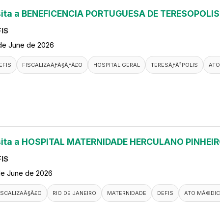
sita a BENEFICENCIA PORTUGUESA DE TERESOPOLIS
IS
de June de 2026
EFIS
FISCALIZAÃƑÂ§ÃƑÂ£O
HOSPITAL GERAL
TERESÃƑÂ³POLIS
ATO
sita a HOSPITAL MATERNIDADE HERCULANO PINHEI
IS
de June de 2026
ISCALIZAÃ§Ã£O
RIO DE JANEIRO
MATERNIDADE
DEFIS
ATO MÃ©DI