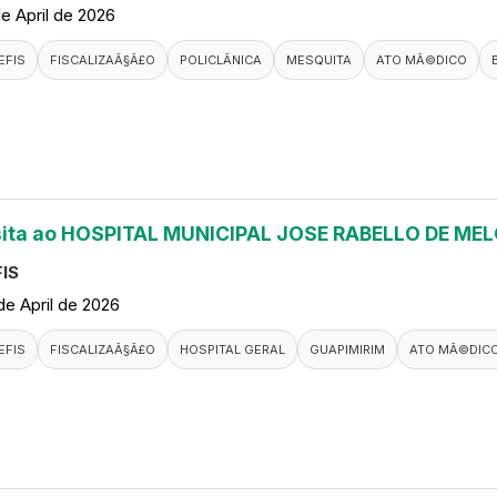
de April de 2026
EFIS
FISCALIZAÃ§Ã£O
POLICLÃ­NICA
MESQUITA
ATO MÃ©DICO
sita ao HOSPITAL MUNICIPAL JOSE RABELLO DE ME
IS
de April de 2026
EFIS
FISCALIZAÃ§Ã£O
HOSPITAL GERAL
GUAPIMIRIM
ATO MÃ©DIC