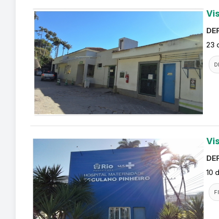
Vi
DEF
23 
D
Vi
DEF
10 
F