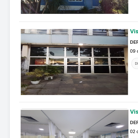
Vi
DEF
09 
D
Vi
DEF
02 