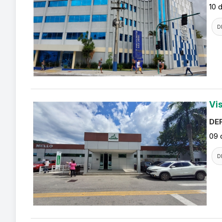
10 
D
Vi
DEF
09 
D