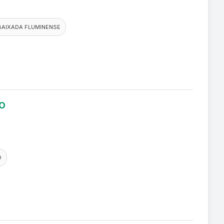
BAIXADA FLUMINENSE
LO
O