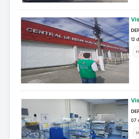
Vi
DEF
12 
F
Vi
DEF
07 
D