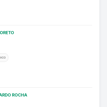
LORETO
DICO
ICARDO ROCHA