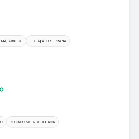
 MÃƑÂ©DICO
REGIÃƑÂ£O SERRANA
RO
CO
REGIÃ£O METROPOLITANA