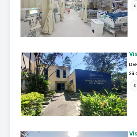
D
Vi
DEF
28 
D
Vi