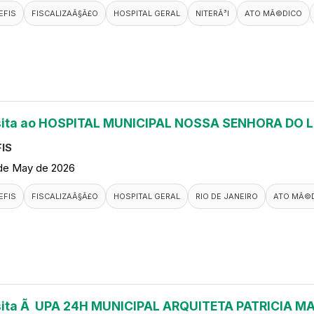
EFIS
FISCALIZAÃ§Ã£O
HOSPITAL GERAL
NITERÃ³I
ATO MÃ©DICO
sita ao HOSPITAL MUNICIPAL NOSSA SENHORA DO 
IS
de May de 2026
EFIS
FISCALIZAÃ§Ã£O
HOSPITAL GERAL
RIO DE JANEIRO
ATO MÃ©
sita Ã UPA 24H MUNICIPAL ARQUITETA PATRICIA M