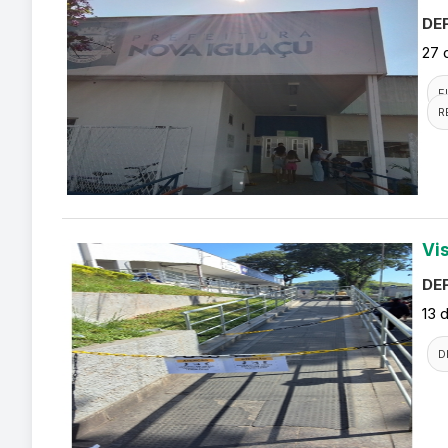
DEF
27 
F
R
Vi
DEF
13 
D