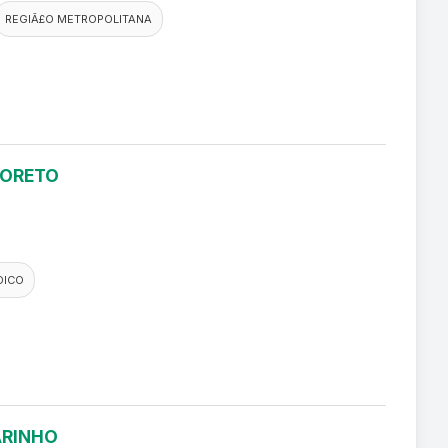
REGIÃ£O METROPOLITANA
LORETO
DICO
ARINHO