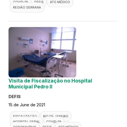
COVID-19
DEFIS
ATO MÉDICO
REGIÃO SERRANA
Visita de Fiscalização no Hospital
Municipal Pedro II
DEFIS
15 de June de 2021
FISCALIZAÇÃO
RIO DE JANEIRO
HOSPITAL GERAL
COVID-19
CORONAVÍRUS
DEFIS
ATO MÉDICO