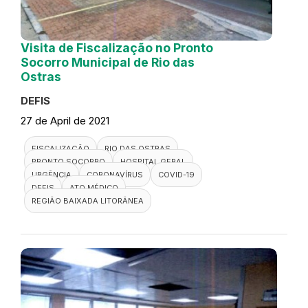
Visita de Fiscalização no Pronto
Socorro Municipal de Rio das
Ostras
DEFIS
27 de April de 2021
FISCALIZAÇÃO
RIO DAS OSTRAS
PRONTO SOCORRO
HOSPITAL GERAL
URGÊNCIA
CORONAVÍRUS
COVID-19
DEFIS
ATO MÉDICO
REGIÃO BAIXADA LITORÂNEA