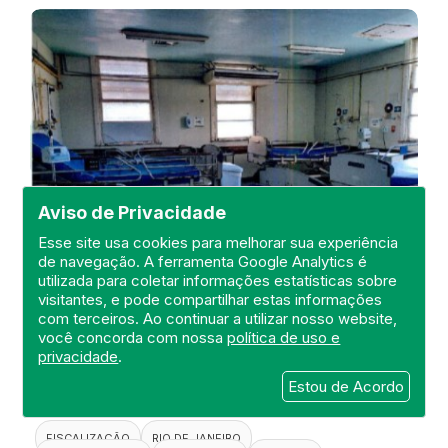
Aviso de Privacidade
Esse site usa cookies para melhorar sua experiência
de navegação. A ferramenta Google Analytics é
utilizada para coletar informações estatísticas sobre
visitantes, e pode compartilhar estas informações
Visita de Fiscalização no Hospital
com terceiros. Ao continuar a utilizar nosso website,
Estadual Carlos Chagas
você concorda com nossa
política de uso e
privacidade
.
DEFIS
Estou de Acordo
20 de April de 2021
FISCALIZAÇÃO
RIO DE JANEIRO