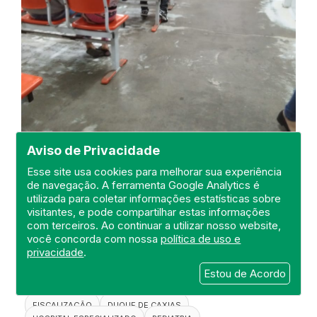
Aviso de Privacidade
Esse site usa cookies para melhorar sua experiência
de navegação. A ferramenta Google Analytics é
utilizada para coletar informações estatísticas sobre
Visita de Fiscalização na Unidade
visitantes, e pode compartilhar estas informações
de Pronto Atendimento -UPA
com terceiros. Ao continuar a utilizar nosso website,
Infantil Walter Garcia Borges
você concorda com nossa
política de uso e
privacidade
.
DEFIS
Estou de Acordo
06 de September de 2021
FISCALIZAÇÃO
DUQUE DE CAXIAS