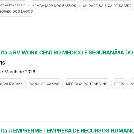
ISCALIZAÃ§Ã£O
ARMAÃ§Ã£O DOS BÃºZIOS
UNIDADE BÃ¡SICA DE SAÃºDE
EGIÃ£O DOS LAGOS
sita a RV WORK CENTRO MEDICO E SEGURANÃ‡A D
IS
de March de 2026
ISCALIZACAO
DUQUE DE CAXIAS
MEDICINA DO TRABALHO
DEFIS
A
sita a EMPREHMET EMPRESA DE RECURSOS HUMANO