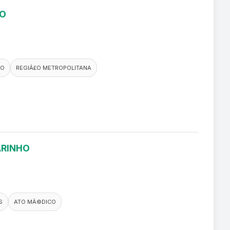
RO
CO
REGIÃ£O METROPOLITANA
ARINHO
S
ATO MÃ©DICO