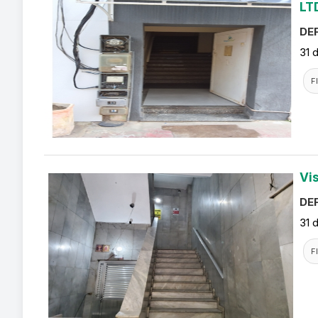
LT
DEF
31 
F
Vi
DEF
31 
F