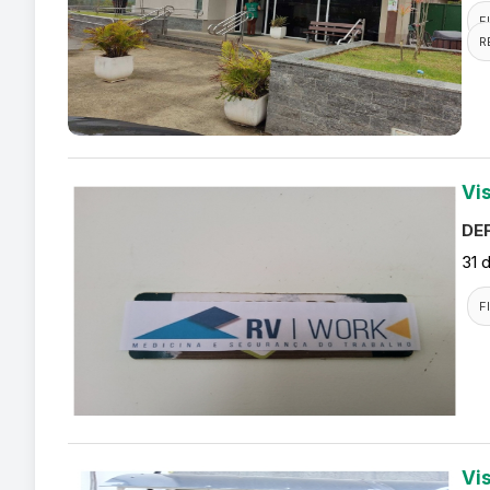
F
R
Vi
DEF
31 
F
Vi