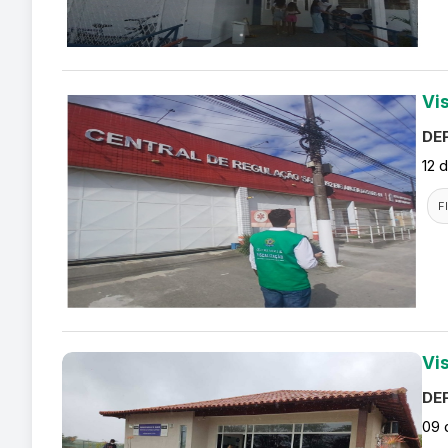
Vi
DEF
12 
F
Vi
DEF
09 