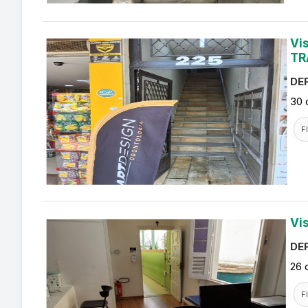
Vi
TR
DEF
30 
F
Vi
DEF
26 
F