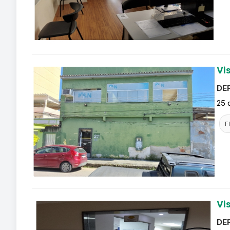
Vi
DEF
25 
F
Vi
DEF