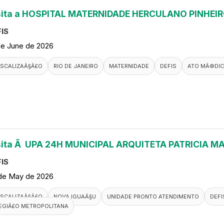
sita a HOSPITAL MATERNIDADE HERCULANO PINHEI
IS
de June de 2026
ISCALIZAÃ§Ã£O
RIO DE JANEIRO
MATERNIDADE
DEFIS
ATO MÃ©DI
sita Ã UPA 24H MUNICIPAL ARQUITETA PATRICIA M
IS
de May de 2026
ISCALIZAÃ§Ã£O
NOVA IGUAÃ§U
UNIDADE PRONTO ATENDIMENTO
DEFI
EGIÃ£O METROPOLITANA