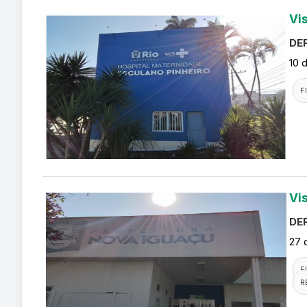
Vi
DEF
10 
F
Vi
DEF
27 
F
R