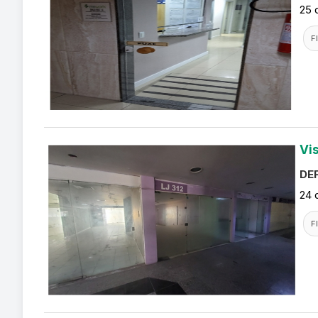
25 
F
Vi
DEF
24 
F