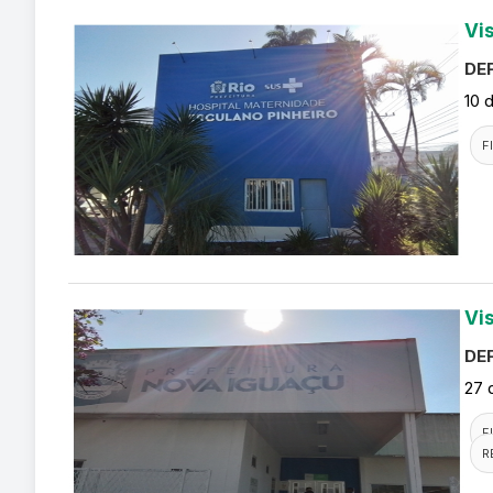
Vi
DEF
10 
F
Vi
DEF
27 
F
R