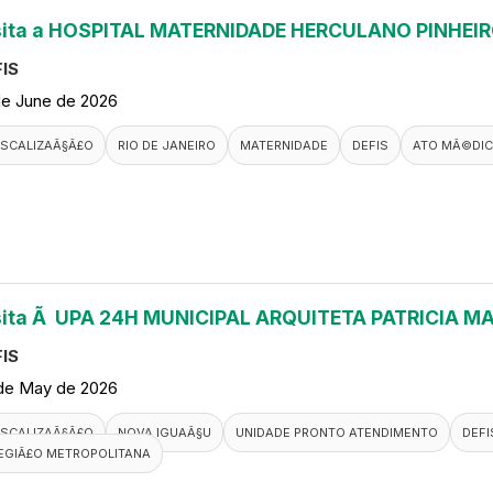
sita a HOSPITAL MATERNIDADE HERCULANO PINHEI
IS
de June de 2026
ISCALIZAÃ§Ã£O
RIO DE JANEIRO
MATERNIDADE
DEFIS
ATO MÃ©DI
sita Ã UPA 24H MUNICIPAL ARQUITETA PATRICIA M
IS
de May de 2026
ISCALIZAÃ§Ã£O
NOVA IGUAÃ§U
UNIDADE PRONTO ATENDIMENTO
DEFI
EGIÃ£O METROPOLITANA