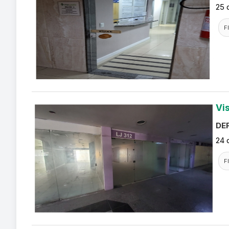
25 
F
Vi
DEF
24 
F