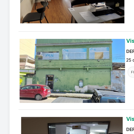
Vi
DEF
25 
F
Vi
DEF