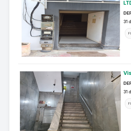
LT
DEF
31 
F
Vi
DEF
31 
F