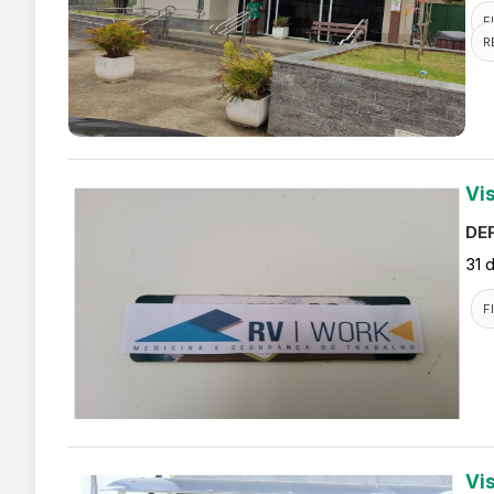
F
R
Vi
DEF
31 
F
Vi