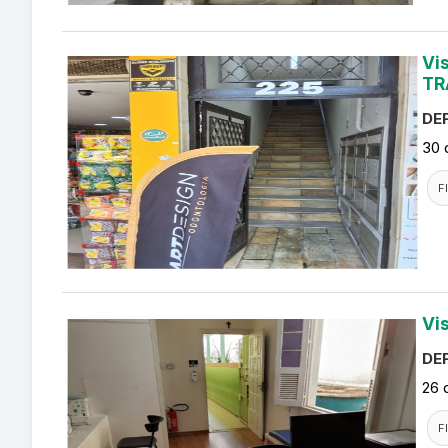
Vi
TR
DEF
30 
F
Vi
DEF
26 
F