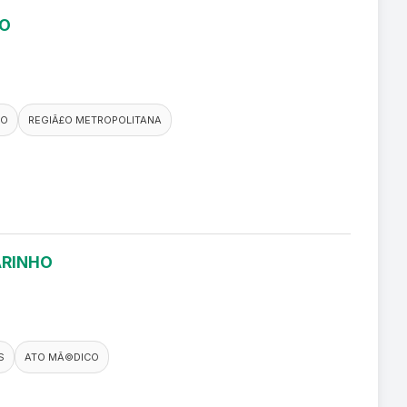
RO
CO
REGIÃ£O METROPOLITANA
ARINHO
S
ATO MÃ©DICO