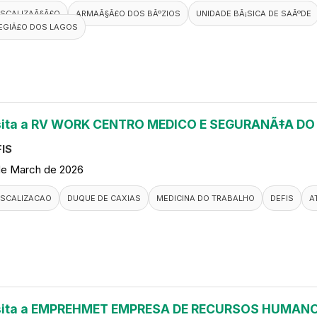
ISCALIZAÃ§Ã£O
ARMAÃ§Ã£O DOS BÃºZIOS
UNIDADE BÃ¡SICA DE SAÃºDE
EGIÃ£O DOS LAGOS
sita a RV WORK CENTRO MEDICO E SEGURANÃ‡A D
IS
de March de 2026
ISCALIZACAO
DUQUE DE CAXIAS
MEDICINA DO TRABALHO
DEFIS
A
sita a EMPREHMET EMPRESA DE RECURSOS HUMANO