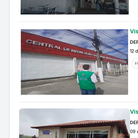
Vi
DEF
12 
F
Vi
DEF
09 