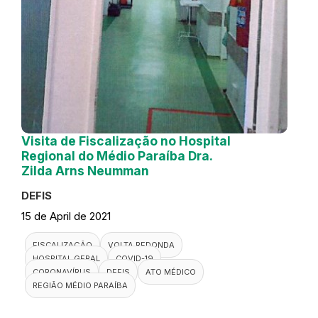
Visita de Fiscalização no Hospital
Regional do Médio Paraíba Dra.
Zilda Arns Neumman
DEFIS
15 de April de 2021
FISCALIZAÇÃO
VOLTA REDONDA
HOSPITAL GERAL
COVID-19
CORONAVÍRUS
DEFIS
ATO MÉDICO
REGIÃO MÉDIO PARAÍBA