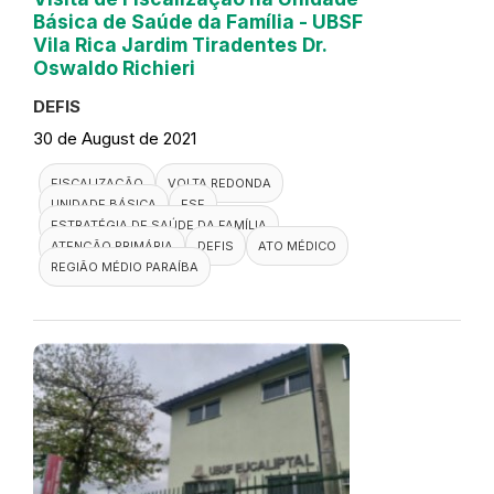
Básica de Saúde da Família - UBSF
Vila Rica Jardim Tiradentes Dr.
Oswaldo Richieri
DEFIS
30 de August de 2021
FISCALIZAÇÃO
VOLTA REDONDA
UNIDADE BÁSICA
ESF
ESTRATÉGIA DE SAÚDE DA FAMÍLIA
ATENÇÃO PRIMÁRIA
DEFIS
ATO MÉDICO
REGIÃO MÉDIO PARAÍBA