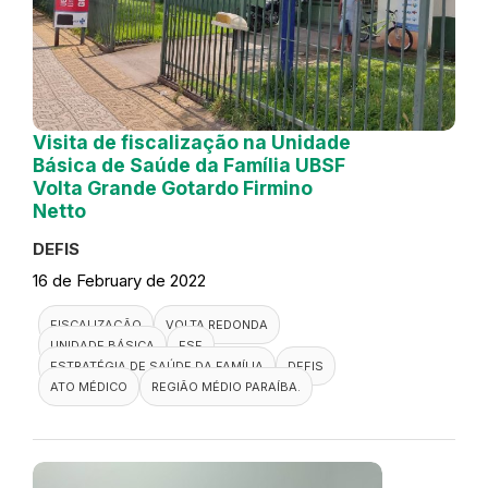
Visita de fiscalização na Unidade
Básica de Saúde da Família UBSF
Volta Grande Gotardo Firmino
Netto
DEFIS
16 de February de 2022
FISCALIZAÇÃO
VOLTA REDONDA
UNIDADE BÁSICA
ESF
ESTRATÉGIA DE SAÚDE DA FAMÍLIA
DEFIS
ATO MÉDICO
REGIÃO MÉDIO PARAÍBA.