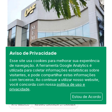
Aviso de Privacidade
Esse site usa cookies para melhorar sua experiência
de navegação. A ferramenta Google Analytics é
Visita ao Memorial Oaf Araruama
utilizada para coletar informações estatísticas sobre
LTDA
visitantes, e pode compartilhar estas informações
com terceiros. Ao continuar a utilizar nosso website,
DEFIS
você concorda com nossa
política de uso e
privacidade
.
24 de Outubro de 2024
Estou de Acordo
FISCALIZAÇÃO
DEFIS
MEMORIAL
ATO MÉDICO
REGIÃO BAIXADA LITORANEA