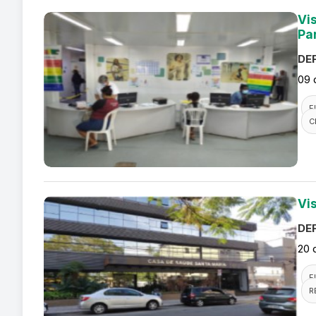
Vi
Pa
DEF
09 
F
C
Vi
DEF
20 
F
R