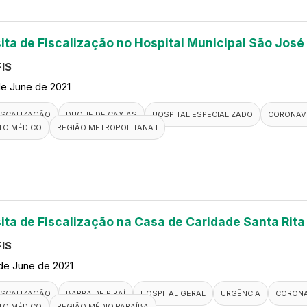
sita de Fiscalização no Hospital Municipal São José
IS
de June de 2021
ISCALIZAÇÃO
DUQUE DE CAXIAS
HOSPITAL ESPECIALIZADO
CORONAV
TO MÉDICO
REGIÃO METROPOLITANA I
sita de Fiscalização na Casa de Caridade Santa Rita
IS
de June de 2021
ISCALIZAÇÃO
BARRA DE PIRAÍ
HOSPITAL GERAL
URGÊNCIA
CORONA
TO MÉDICO
REGIÃO MÉDIO PARAÍBA