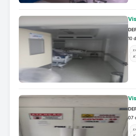
Vi
DEF
10 
F
A
Vi
DEF
07 
F
A