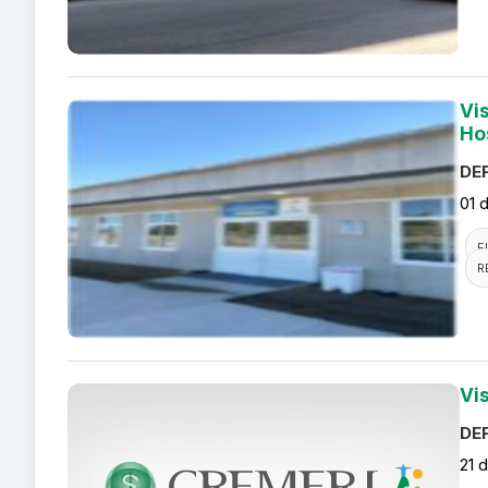
Vi
Ho
DEF
01 
F
R
Vi
DEF
21 