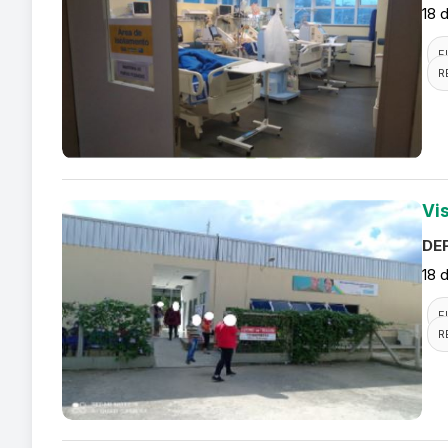
18 
F
R
Vi
DEF
18 
F
R