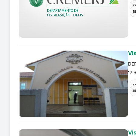
F
R
Vi
DEF
17 
F
R
Vis