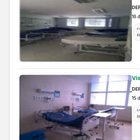
DEF
16 
F
R
Vis
DEF
15 
F
R