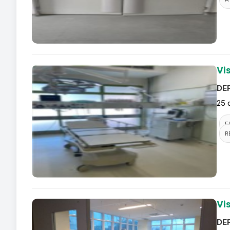
Vi
DEF
25 
F
R
Vi
DEF