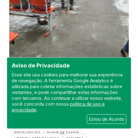
Aviso de Privacidade
Esse site usa cookies para melhorar sua experiência
de navegação. A ferramenta Google Analytics é
utilizada para coletar informações estatísticas sobre
Visita de Fiscalização na Unidade
visitantes, e pode compartilhar estas informações
de Pronto Atendimento -UPA
com terceiros. Ao continuar a utilizar nosso website,
Infantil Walter Garcia Borges
você concorda com nossa
política de uso e
privacidade
.
DEFIS
Estou de Acordo
06 de September de 2021
FISCALIZAÇÃO
DUQUE DE CAXIAS