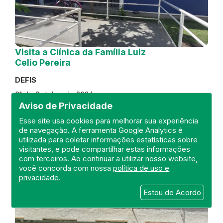
Visita a Clínica da Família Luiz
Celio Pereira
DEFIS
31 de October de 2024
Aviso de Privacidade
FISCALIZAÇÃO
RIO DE JANEIRO
Esse site usa cookies para melhorar sua experiência
REGIÃO METROPOLITANA
DEFIS
de navegação. A ferramenta Google Analytics é
ATO MÉDICO
CLÍNICA DA FAMÍLIA
utilizada para coletar informações estatísticas sobre
visitantes, e pode compartilhar estas informações
com terceiros. Ao continuar a utilizar nosso website,
você concorda com nossa
política de uso e
privacidade
.
Estou de Acordo