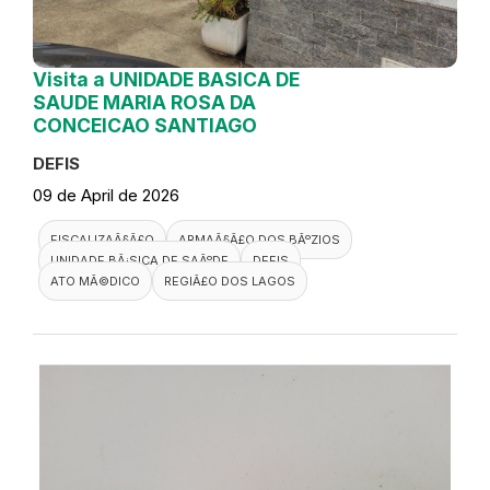
Visita a UNIDADE BASICA DE
SAUDE MARIA ROSA DA
CONCEICAO SANTIAGO
DEFIS
09 de April de 2026
FISCALIZAÃ§Ã£O
ARMAÃ§Ã£O DOS BÃºZIOS
UNIDADE BÃ¡SICA DE SAÃºDE
DEFIS
ATO MÃ©DICO
REGIÃ£O DOS LAGOS