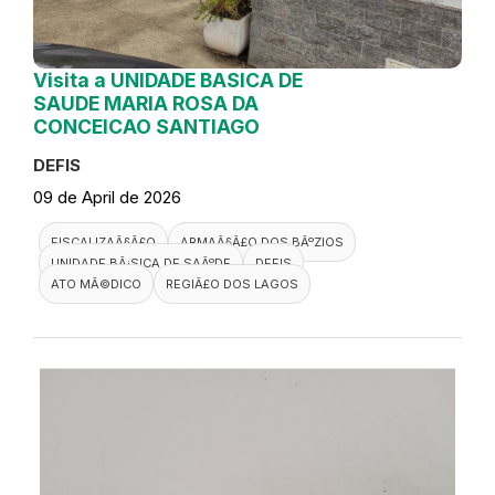
Visita a UNIDADE BASICA DE
SAUDE MARIA ROSA DA
CONCEICAO SANTIAGO
DEFIS
09 de April de 2026
FISCALIZAÃ§Ã£O
ARMAÃ§Ã£O DOS BÃºZIOS
UNIDADE BÃ¡SICA DE SAÃºDE
DEFIS
ATO MÃ©DICO
REGIÃ£O DOS LAGOS