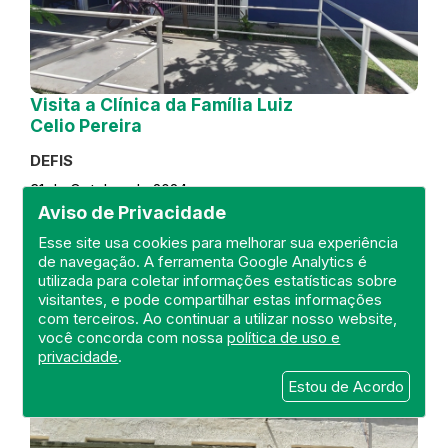
Visita a Clínica da Família Luiz
Celio Pereira
DEFIS
31 de October de 2024
Aviso de Privacidade
FISCALIZAÇÃO
RIO DE JANEIRO
Esse site usa cookies para melhorar sua experiência
REGIÃO METROPOLITANA
DEFIS
de navegação. A ferramenta Google Analytics é
ATO MÉDICO
CLÍNICA DA FAMÍLIA
utilizada para coletar informações estatísticas sobre
visitantes, e pode compartilhar estas informações
com terceiros. Ao continuar a utilizar nosso website,
você concorda com nossa
política de uso e
privacidade
.
Estou de Acordo