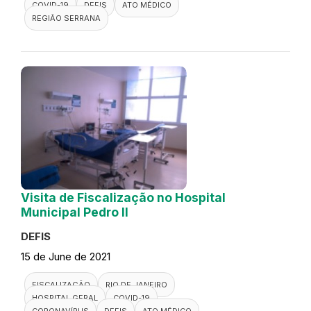
COVID-19
DEFIS
ATO MÉDICO
REGIÃO SERRANA
Visita de Fiscalização no Hospital
Municipal Pedro II
DEFIS
15 de June de 2021
FISCALIZAÇÃO
RIO DE JANEIRO
HOSPITAL GERAL
COVID-19
CORONAVÍRUS
DEFIS
ATO MÉDICO