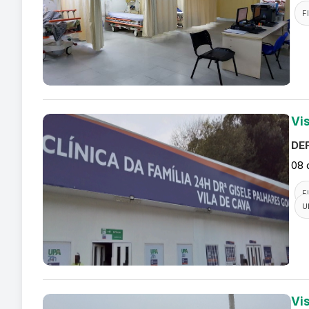
F
Vi
DEF
08 
F
U
Vi