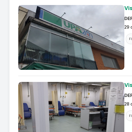
Vi
DEF
29 
F
Vi
DEF
28 
F