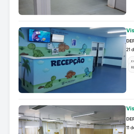
Vis
DEF
21 
F
R
Vi
DEF
11 