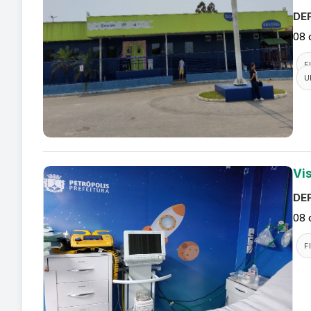
DEF
08 
F
U
Vi
DEF
08 
F