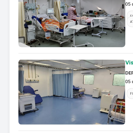
05 
F
A
Vi
DEF
05 
F