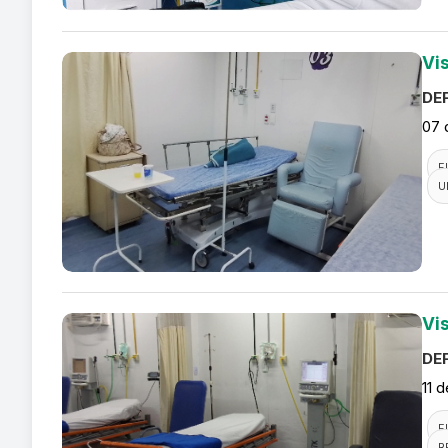
Vi
DEF
07 
F
U
Vi
DEF
11 
F
R