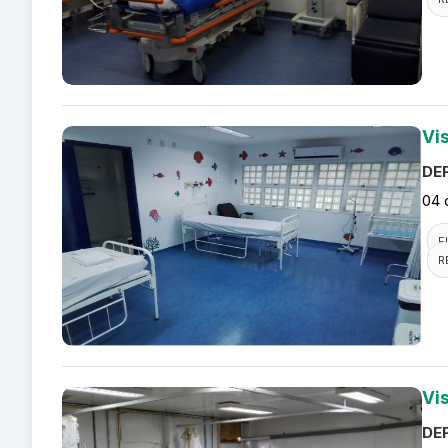
Vi
DEF
04 
F
R
Vi
DEF