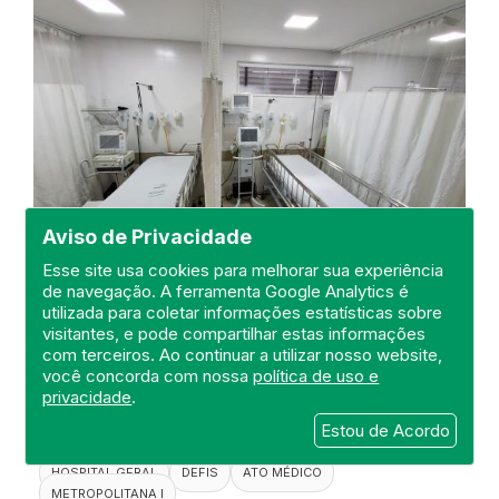
Aviso de Privacidade
Esse site usa cookies para melhorar sua experiência
de navegação. A ferramenta Google Analytics é
Visita a Santa Casa de
utilizada para coletar informações estatísticas sobre
visitantes, e pode compartilhar estas informações
Misericórdia de Barra Mansa
com terceiros. Ao continuar a utilizar nosso website,
DEFIS
você concorda com nossa
política de uso e
privacidade
.
22 de October de 2024
Estou de Acordo
FISCALIZAÇÃO
RIO DE JANEIRO
HOSPITAL GERAL
DEFIS
ATO MÉDICO
METROPOLITANA I