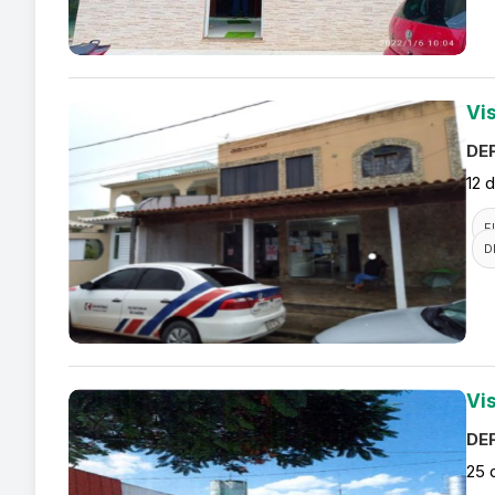
Vi
DEF
12 
F
D
Vi
DEF
25 