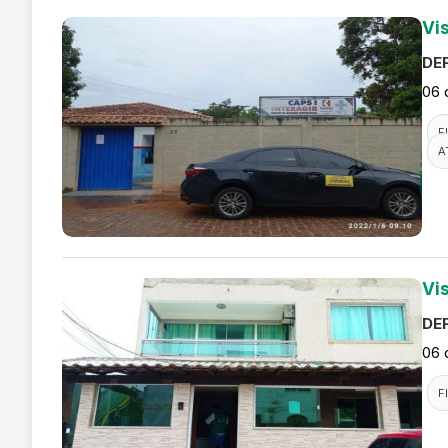
Vi
DEF
06 
F
A
Vi
DEF
06 
F