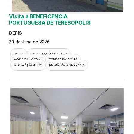
Visita a BENEFICENCIA
PORTUGUESA DE TERESOPOLIS
DEFIS
23 de June de 2026
DEFIS
FISCALIZAÃƑÂ§ÃƑÂ£O
HOSPITAL GERAL
TERESÃƑÂ³POLIS
ATO MÃƑÂ©DICO
REGIÃƑÂ£O SERRANA