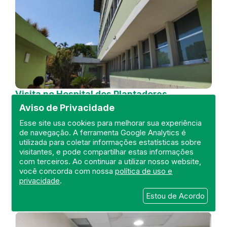
Visita no Hospital dos Plantadores
de Cana
Aviso de Privacidade
DEFIS
Esse site usa cookies para melhorar sua experiência
de navegação. A ferramenta Google Analytics é
04 de July de 2024
utilizada para coletar informações estatísticas sobre
visitantes, e pode compartilhar estas informações
FISCALIZAÇÃO
RIO DE JANEIRO
com terceiros. Ao continuar a utilizar nosso website,
HOSPITAL GERAL
DEFIS
ATO MÉDICO
você concorda com nossa
política de uso e
REGIÃO NORTE
privacidade
.
Estou de Acordo