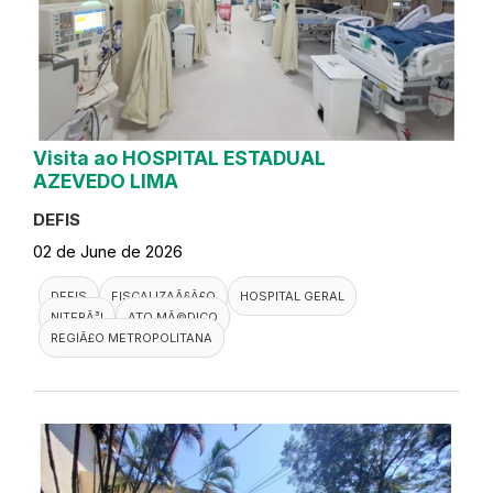
Visita ao HOSPITAL ESTADUAL
AZEVEDO LIMA
DEFIS
02 de June de 2026
DEFIS
FISCALIZAÃ§Ã£O
HOSPITAL GERAL
NITERÃ³I
ATO MÃ©DICO
REGIÃ£O METROPOLITANA