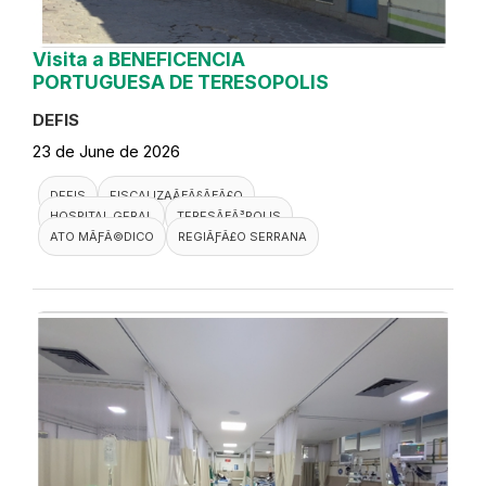
Visita a BENEFICENCIA
PORTUGUESA DE TERESOPOLIS
DEFIS
23 de June de 2026
DEFIS
FISCALIZAÃƑÂ§ÃƑÂ£O
HOSPITAL GERAL
TERESÃƑÂ³POLIS
ATO MÃƑÂ©DICO
REGIÃƑÂ£O SERRANA