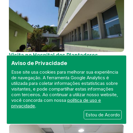
Visita no Hospital dos Plantadores
de Cana
Aviso de Privacidade
DEFIS
Esse site usa cookies para melhorar sua experiência
de navegação. A ferramenta Google Analytics é
04 de July de 2024
utilizada para coletar informações estatísticas sobre
visitantes, e pode compartilhar estas informações
FISCALIZAÇÃO
RIO DE JANEIRO
com terceiros. Ao continuar a utilizar nosso website,
HOSPITAL GERAL
DEFIS
ATO MÉDICO
você concorda com nossa
política de uso e
REGIÃO NORTE
privacidade
.
Estou de Acordo