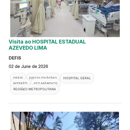
Visita ao HOSPITAL ESTADUAL
AZEVEDO LIMA
DEFIS
02 de June de 2026
DEFIS
FISCALIZAÃ§Ã£O
HOSPITAL GERAL
NITERÃ³I
ATO MÃ©DICO
REGIÃ£O METROPOLITANA