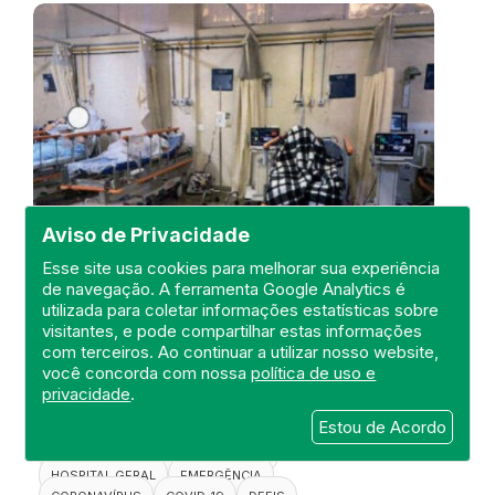
Aviso de Privacidade
Esse site usa cookies para melhorar sua experiência
de navegação. A ferramenta Google Analytics é
utilizada para coletar informações estatísticas sobre
Visita de Fiscalização no Hospital
visitantes, e pode compartilhar estas informações
Municipal Albert Schweitzer
com terceiros. Ao continuar a utilizar nosso website,
você concorda com nossa
política de uso e
DEFIS
privacidade
.
16 de April de 2021
Estou de Acordo
FISCALIZAÇÃO
RIO DE JANEIRO
HOSPITAL GERAL
EMERGÊNCIA