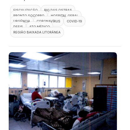
FISCALIZAÇÃO
RIO DAS OSTRAS
PRONTO SOCORRO
HOSPITAL GERAL
URGÊNCIA
CORONAVÍRUS
COVID-19
DEFIS
ATO MÉDICO
REGIÃO BAIXADA LITORÂNEA