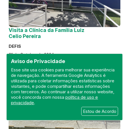
Visita a Clínica da Família Luiz
Celio Pereira
DEFIS
31 de October de 2024
Aviso de Privacidade
FISCALIZAÇÃO
RIO DE JANEIRO
Esse site usa cookies para melhorar sua experiência
REGIÃO METROPOLITANA
DEFIS
de navegação. A ferramenta Google Analytics é
ATO MÉDICO
CLÍNICA DA FAMÍLIA
utilizada para coletar informações estatísticas sobre
visitantes, e pode compartilhar estas informações
com terceiros. Ao continuar a utilizar nosso website,
você concorda com nossa
política de uso e
privacidade
.
Estou de Acordo