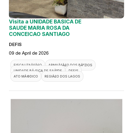
Visita a UNIDADE BASICA DE
SAUDE MARIA ROSA DA
CONCEICAO SANTIAGO
DEFIS
09 de April de 2026
FISCALIZAÃ§Ã£O
ARMAÃ§Ã£O DOS BÃºZIOS
UNIDADE BÃ¡SICA DE SAÃºDE
DEFIS
ATO MÃ©DICO
REGIÃ£O DOS LAGOS