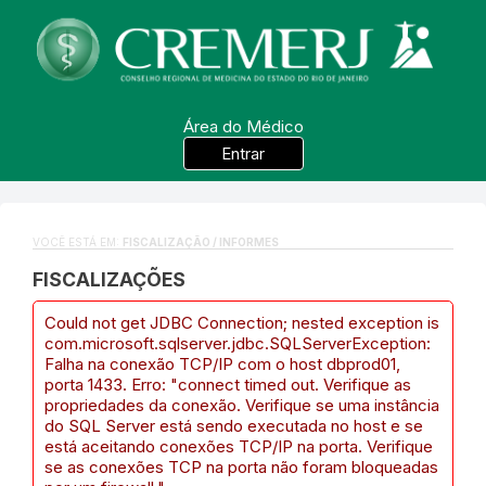
Área do Médico
Entrar
VOCÊ ESTÁ EM:
FISCALIZAÇÃO / INFORMES
FISCALIZAÇÕES
Could not get JDBC Connection; nested exception is
com.microsoft.sqlserver.jdbc.SQLServerException:
Falha na conexão TCP/IP com o host dbprod01,
porta 1433. Erro: "connect timed out. Verifique as
propriedades da conexão. Verifique se uma instância
do SQL Server está sendo executada no host e se
está aceitando conexões TCP/IP na porta. Verifique
se as conexões TCP na porta não foram bloqueadas