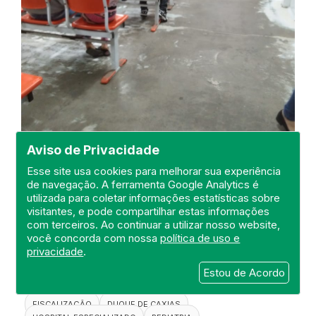
Aviso de Privacidade
Esse site usa cookies para melhorar sua experiência
de navegação. A ferramenta Google Analytics é
utilizada para coletar informações estatísticas sobre
Visita de Fiscalização na Unidade
visitantes, e pode compartilhar estas informações
de Pronto Atendimento -UPA
com terceiros. Ao continuar a utilizar nosso website,
Infantil Walter Garcia Borges
você concorda com nossa
política de uso e
privacidade
.
DEFIS
Estou de Acordo
06 de Setembro de 2021
FISCALIZAÇÃO
DUQUE DE CAXIAS