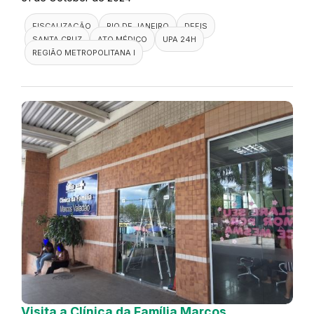
FISCALIZAÇÃO
RIO DE JANEIRO
DEFIS
SANTA CRUZ
ATO MÉDICO
UPA 24H
REGIÃO METROPOLITANA I
Visita a Clínica da Família Marcos