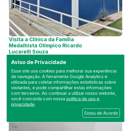
Visita a Clínica da Família
Medalhista Olímpico Ricardo
Lucarelli Souza
Aviso de Privacidade
DEFIS
21 de October de 2024
Esse site usa cookies para melhorar sua experiência
de navegação. A ferramenta Google Analytics é
utilizada para coletar informações estatísticas sobre
FISCALIZAÇÃO
RIO DE JANEIRO
visitantes, e pode compartilhar estas informações
UNIDADE BÁSICA
DEFIS
ATO MÉDICO
com terceiros. Ao continuar a utilizar nosso website,
REGIÃO METROPOLITANA I.
você concorda com nossa
política de uso e
privacidade
.
Estou de Acordo