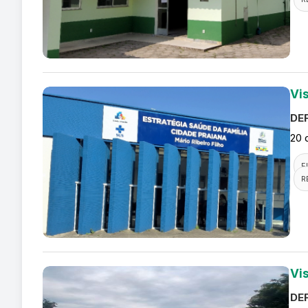
Vi
DEF
20 
F
R
Vis
DEF