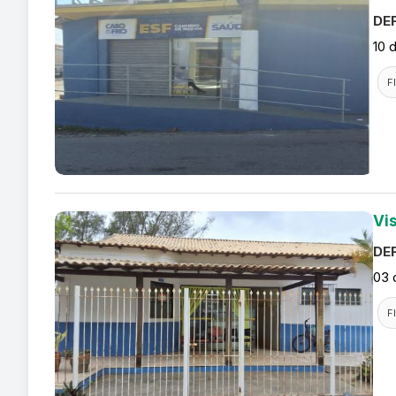
DEF
10 
F
Vi
DEF
03 
F