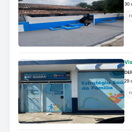
30 
F
Vis
DEF
29 
F