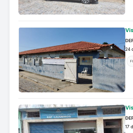
Vis
DEF
24 
F
Vi
DEF
17 