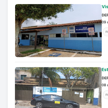
Vis
DEF
09 
F
Es
DEF
08 
F