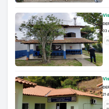
Vis
DEF
03 
F
Vi
DEF
21 
F
R