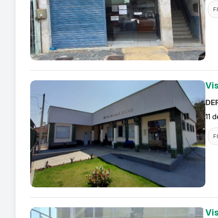
F
Vi
DEF
11 
F
Vi