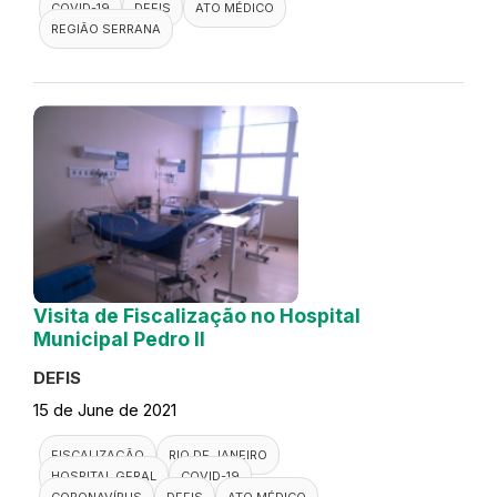
COVID-19
DEFIS
ATO MÉDICO
REGIÃO SERRANA
Visita de Fiscalização no Hospital
Municipal Pedro II
DEFIS
15 de June de 2021
FISCALIZAÇÃO
RIO DE JANEIRO
HOSPITAL GERAL
COVID-19
CORONAVÍRUS
DEFIS
ATO MÉDICO