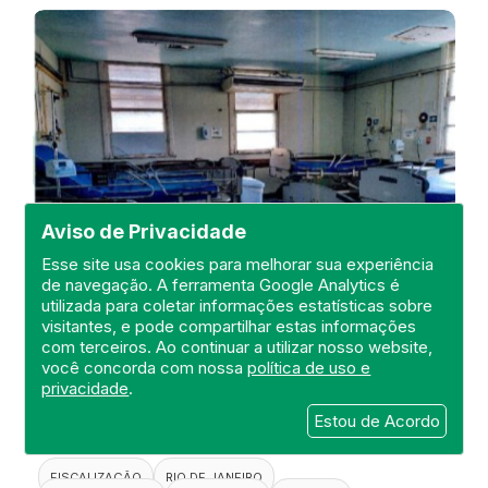
Aviso de Privacidade
Esse site usa cookies para melhorar sua experiência
de navegação. A ferramenta Google Analytics é
utilizada para coletar informações estatísticas sobre
visitantes, e pode compartilhar estas informações
Visita de Fiscalização no Hospital
com terceiros. Ao continuar a utilizar nosso website,
Estadual Carlos Chagas
você concorda com nossa
política de uso e
privacidade
.
DEFIS
Estou de Acordo
20 de April de 2021
FISCALIZAÇÃO
RIO DE JANEIRO