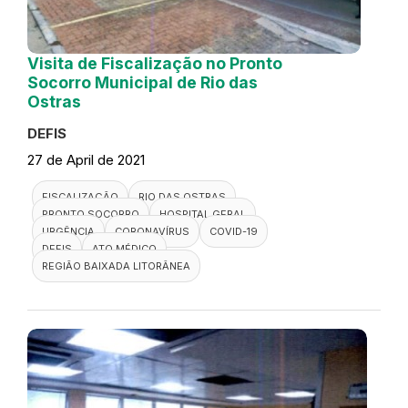
Visita de Fiscalização no Pronto
Socorro Municipal de Rio das
Ostras
DEFIS
27 de April de 2021
FISCALIZAÇÃO
RIO DAS OSTRAS
PRONTO SOCORRO
HOSPITAL GERAL
URGÊNCIA
CORONAVÍRUS
COVID-19
DEFIS
ATO MÉDICO
REGIÃO BAIXADA LITORÂNEA