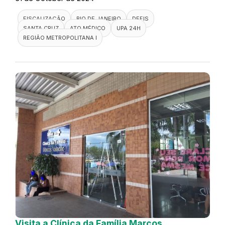
FISCALIZAÇÃO
RIO DE JANEIRO
DEFIS
SANTA CRUZ
ATO MÉDICO
UPA 24H
REGIÃO METROPOLITANA I
Visita a Clínica da Família Marcos