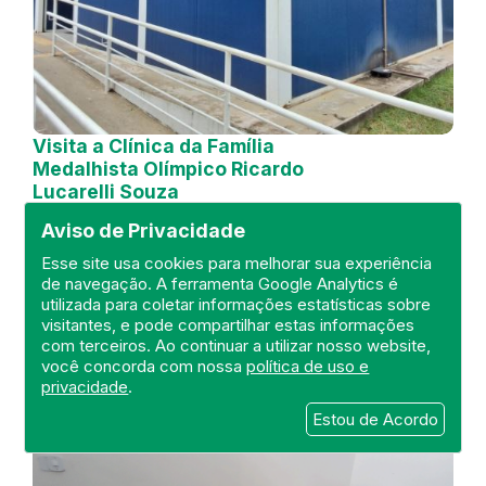
Visita a Clínica da Família
Medalhista Olímpico Ricardo
Lucarelli Souza
Aviso de Privacidade
DEFIS
21 de October de 2024
Esse site usa cookies para melhorar sua experiência
de navegação. A ferramenta Google Analytics é
utilizada para coletar informações estatísticas sobre
FISCALIZAÇÃO
RIO DE JANEIRO
visitantes, e pode compartilhar estas informações
UNIDADE BÁSICA
DEFIS
ATO MÉDICO
com terceiros. Ao continuar a utilizar nosso website,
REGIÃO METROPOLITANA I.
você concorda com nossa
política de uso e
privacidade
.
Estou de Acordo