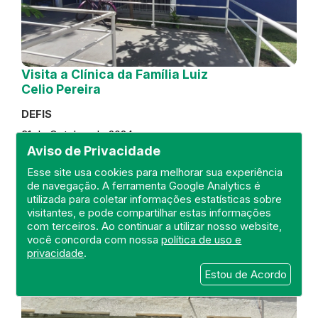
Visita a Clínica da Família Luiz
Celio Pereira
DEFIS
31 de October de 2024
Aviso de Privacidade
FISCALIZAÇÃO
RIO DE JANEIRO
Esse site usa cookies para melhorar sua experiência
REGIÃO METROPOLITANA
DEFIS
de navegação. A ferramenta Google Analytics é
ATO MÉDICO
CLÍNICA DA FAMÍLIA
utilizada para coletar informações estatísticas sobre
visitantes, e pode compartilhar estas informações
com terceiros. Ao continuar a utilizar nosso website,
você concorda com nossa
política de uso e
privacidade
.
Estou de Acordo