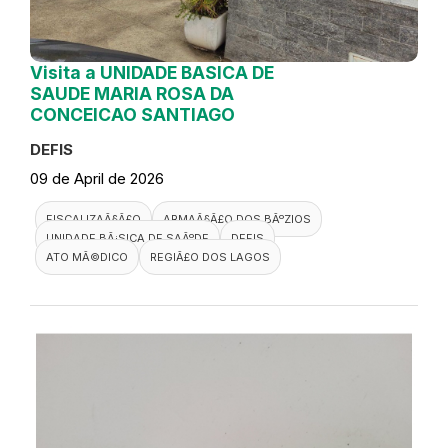
Visita a UNIDADE BASICA DE
SAUDE MARIA ROSA DA
CONCEICAO SANTIAGO
DEFIS
09 de April de 2026
FISCALIZAÃ§Ã£O
ARMAÃ§Ã£O DOS BÃºZIOS
UNIDADE BÃ¡SICA DE SAÃºDE
DEFIS
ATO MÃ©DICO
REGIÃ£O DOS LAGOS