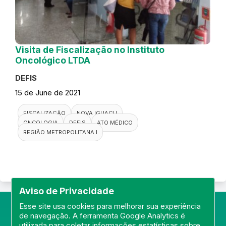
Visita de Fiscalização no Instituto
Oncológico LTDA
DEFIS
15 de June de 2021
FISCALIZAÇÃO
NOVA IGUAÇU
ONCOLOGIA
DEFIS
ATO MÉDICO
REGIÃO METROPOLITANA I
Aviso de Privacidade
Esse site usa cookies para melhorar sua experiência
de navegação. A ferramenta Google Analytics é
utilizada para coletar informações estatísticas sobre