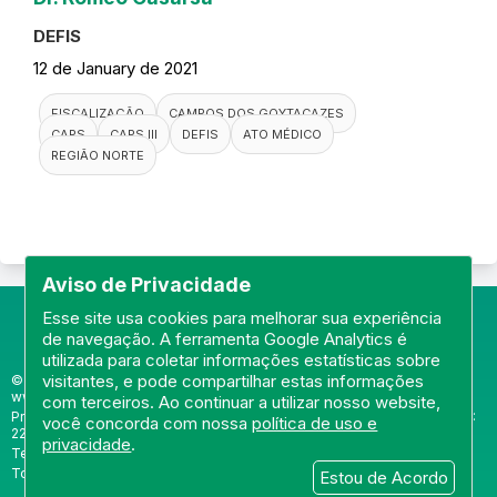
DEFIS
12 de January de 2021
FISCALIZAÇÃO
CAMPOS DOS GOYTACAZES
CAPS
CAPS III
DEFIS
ATO MÉDICO
REGIÃO NORTE
Aviso de Privacidade
Esse site usa cookies para melhorar sua experiência
de navegação. A ferramenta Google Analytics é
utilizada para coletar informações estatísticas sobre
visitantes, e pode compartilhar estas informações
© Portal do Conselho Regional de Medicina do Rio de Janeiro -
www.cremerj.org.br
com terceiros. Ao continuar a utilizar nosso website,
Praia de Botafogo (228), loja 119b - Botafogo - Rio de Janeiro/RJ - CEP:
você concorda com nossa
política de uso e
22250-145
privacidade
.
Tel: (21) 3184-7050 /
WhatsApp: (21) 3184-7050
Todos os direitos reservados 2013-2026
Estou de Acordo