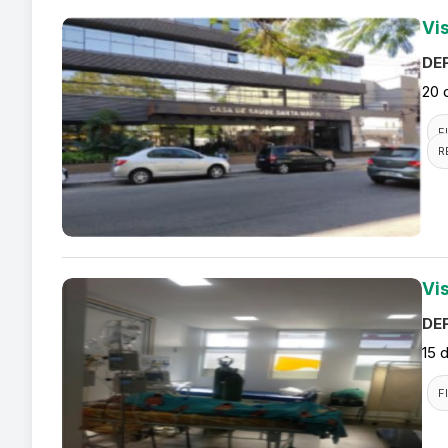
Vi
DEF
20 
F
R
Vis
DEF
15 
F