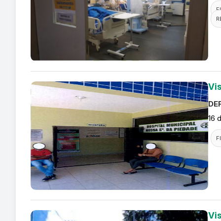
F
R
Vi
DEF
16 
F
Vi