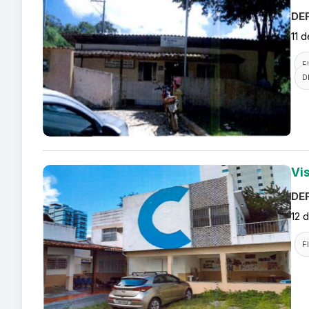
DEF
11 
F
D
Vi
DEF
12 
F