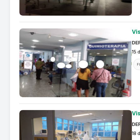
Vi
DEF
15 
F
Vi
DEF
18 