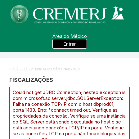
Área do Médico
Entrar
VOCÊ ESTÁ EM:
FISCALIZAÇÃO / INFORMES
FISCALIZAÇÕES
Could not get JDBC Connection; nested exception is
com.microsoft.sqlserver.jdbc.SQLServerException:
Falha na conexão TCP/IP com o host dbprod01,
porta 1433. Erro: "connect timed out. Verifique as
propriedades da conexão. Verifique se uma instância
do SQL Server está sendo executada no host e se
está aceitando conexões TCP/IP na porta. Verifique
se as conexões TCP na porta não foram bloqueadas