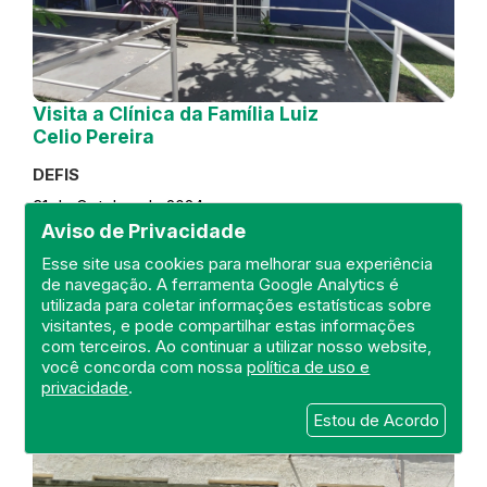
Visita a Clínica da Família Luiz
Celio Pereira
DEFIS
31 de October de 2024
Aviso de Privacidade
FISCALIZAÇÃO
RIO DE JANEIRO
Esse site usa cookies para melhorar sua experiência
REGIÃO METROPOLITANA
DEFIS
de navegação. A ferramenta Google Analytics é
ATO MÉDICO
CLÍNICA DA FAMÍLIA
utilizada para coletar informações estatísticas sobre
visitantes, e pode compartilhar estas informações
com terceiros. Ao continuar a utilizar nosso website,
você concorda com nossa
política de uso e
privacidade
.
Estou de Acordo