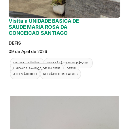
Visita a UNIDADE BASICA DE
SAUDE MARIA ROSA DA
CONCEICAO SANTIAGO
DEFIS
09 de April de 2026
FISCALIZAÃ§Ã£O
ARMAÃ§Ã£O DOS BÃºZIOS
UNIDADE BÃ¡SICA DE SAÃºDE
DEFIS
ATO MÃ©DICO
REGIÃ£O DOS LAGOS