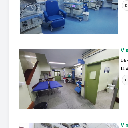
D
Vi
DEF
14 
D
Vi