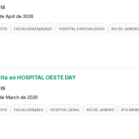
IS
de April de 2026
EFIS
FISCALIZAÃƑÂ§ÃƑÂ£O
HOSPITAL ESPECIALIZADO
RIO DE JANEIRO
sita ao HOSPITAL OESTE DAY
IS
de March de 2026
EFIS
FISCALIZAÃ§Ã£O
HOSPITAL GERAL
RIO DE JANEIRO
ATO MÃ©