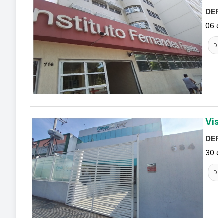
DEF
06 
D
Vi
DEF
30 
D