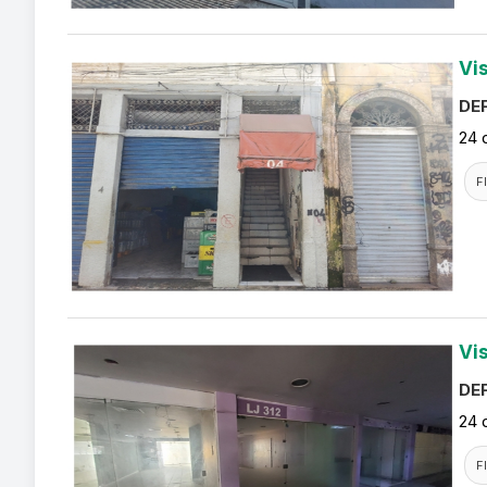
Vi
DEF
24 
F
Vi
DEF
24 
F