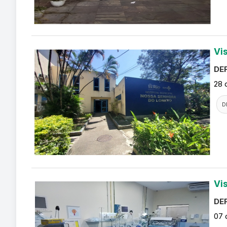
Vi
DEF
28 
D
Vi
DEF
07 