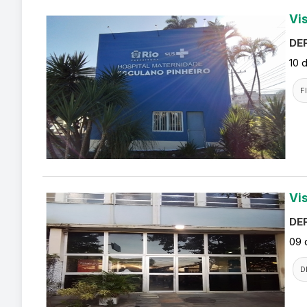
Vi
DEF
10 
F
Vi
DEF
09 
D