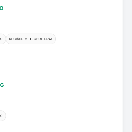
RO
CO
REGIÃ£O METROPOLITANA
NG
CO