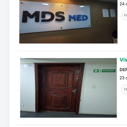
24 
F
Vi
DEF
23 
F