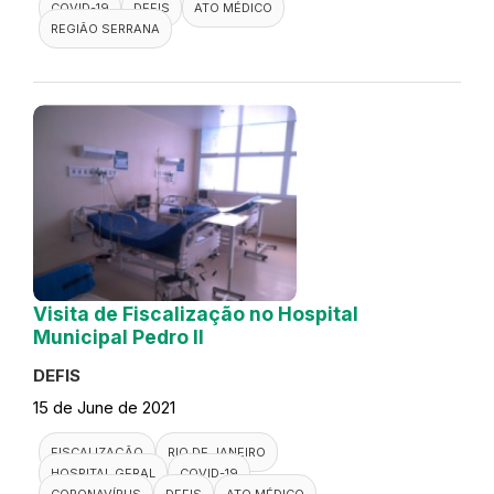
COVID-19
DEFIS
ATO MÉDICO
REGIÃO SERRANA
Visita de Fiscalização no Hospital
Municipal Pedro II
DEFIS
15 de June de 2021
FISCALIZAÇÃO
RIO DE JANEIRO
HOSPITAL GERAL
COVID-19
CORONAVÍRUS
DEFIS
ATO MÉDICO