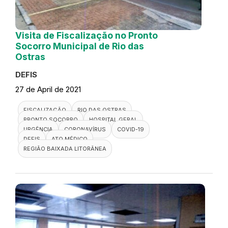
Visita de Fiscalização no Pronto
Socorro Municipal de Rio das
Ostras
DEFIS
27 de April de 2021
FISCALIZAÇÃO
RIO DAS OSTRAS
PRONTO SOCORRO
HOSPITAL GERAL
URGÊNCIA
CORONAVÍRUS
COVID-19
DEFIS
ATO MÉDICO
REGIÃO BAIXADA LITORÂNEA