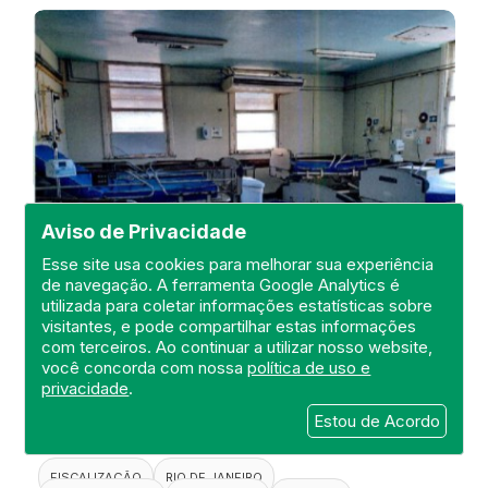
Aviso de Privacidade
Esse site usa cookies para melhorar sua experiência
de navegação. A ferramenta Google Analytics é
utilizada para coletar informações estatísticas sobre
visitantes, e pode compartilhar estas informações
Visita de Fiscalização no Hospital
com terceiros. Ao continuar a utilizar nosso website,
Estadual Carlos Chagas
você concorda com nossa
política de uso e
privacidade
.
DEFIS
Estou de Acordo
20 de April de 2021
FISCALIZAÇÃO
RIO DE JANEIRO