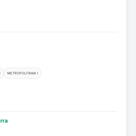
O
METROPOLITANA I
rra