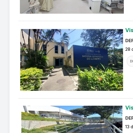
Vi
DEF
28 
D
Vi
DEF
13 