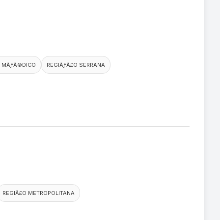
 MÃƑÂ©DICO
REGIÃƑÂ£O SERRANA
REGIÃ£O METROPOLITANA