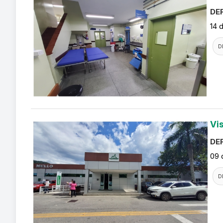
DEF
14 
D
Vi
DEF
09 
D