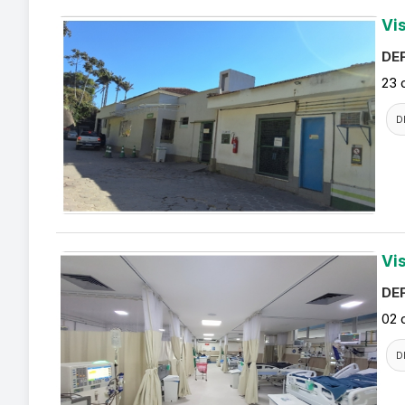
Vi
DEF
23 
D
Vi
DEF
02 
D