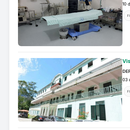
10 
F
Vis
DEF
03 
F