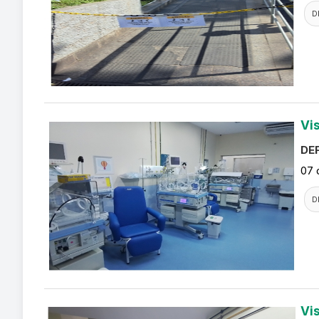
D
Vi
DEF
07 
D
Vi