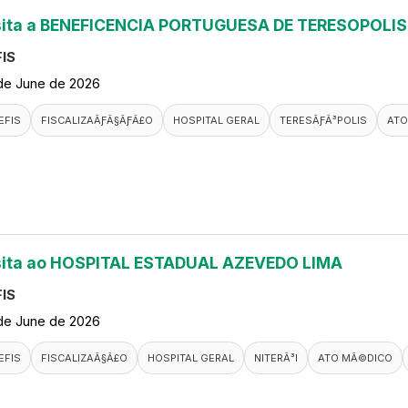
sita a BENEFICENCIA PORTUGUESA DE TERESOPOLIS
IS
de June de 2026
EFIS
FISCALIZAÃƑÂ§ÃƑÂ£O
HOSPITAL GERAL
TERESÃƑÂ³POLIS
ATO
sita ao HOSPITAL ESTADUAL AZEVEDO LIMA
IS
de June de 2026
EFIS
FISCALIZAÃ§Ã£O
HOSPITAL GERAL
NITERÃ³I
ATO MÃ©DICO