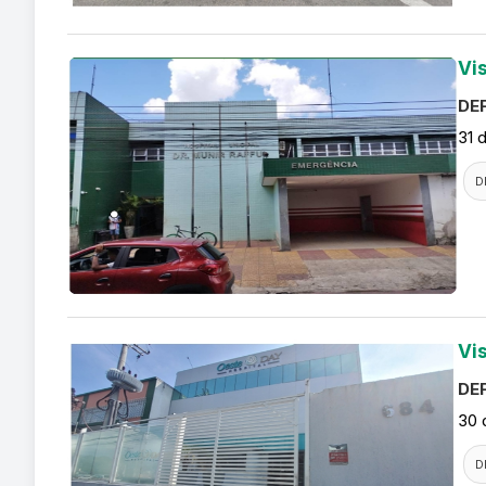
Vi
DEF
31 
D
Vi
DEF
30 
D