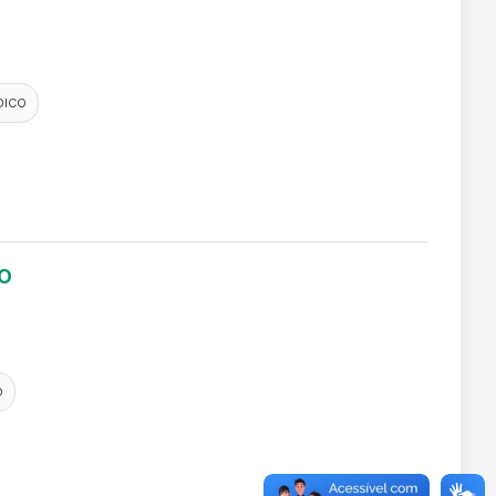
DICO
LO
O