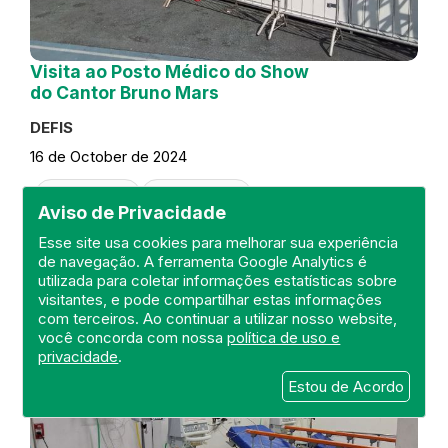
Visita ao Posto Médico do Show
do Cantor Bruno Mars
DEFIS
16 de October de 2024
FISCALIZAÇÃO
RIO DE JANEIRO
Aviso de Privacidade
REGIÃO METROPOLITANA I
DEFIS
ATO MÉDICO
PRONTO SOCORRO
Esse site usa cookies para melhorar sua experiência
de navegação. A ferramenta Google Analytics é
utilizada para coletar informações estatísticas sobre
visitantes, e pode compartilhar estas informações
com terceiros. Ao continuar a utilizar nosso website,
você concorda com nossa
política de uso e
privacidade
.
Estou de Acordo