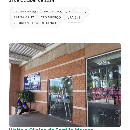
31 de October de 2024
FISCALIZAÇÃO
RIO DE JANEIRO
DEFIS
SANTA CRUZ
ATO MÉDICO
UPA 24H
REGIÃO METROPOLITANA I