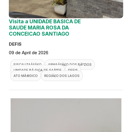
Visita a UNIDADE BASICA DE
SAUDE MARIA ROSA DA
CONCEICAO SANTIAGO
DEFIS
09 de April de 2026
FISCALIZAÃ§Ã£O
ARMAÃ§Ã£O DOS BÃºZIOS
UNIDADE BÃ¡SICA DE SAÃºDE
DEFIS
ATO MÃ©DICO
REGIÃ£O DOS LAGOS