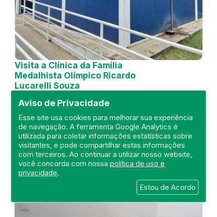
Visita a Clínica da Família
Medalhista Olímpico Ricardo
Lucarelli Souza
Aviso de Privacidade
DEFIS
21 de October de 2024
Esse site usa cookies para melhorar sua experiência
de navegação. A ferramenta Google Analytics é
utilizada para coletar informações estatísticas sobre
FISCALIZAÇÃO
RIO DE JANEIRO
visitantes, e pode compartilhar estas informações
UNIDADE BÁSICA
DEFIS
ATO MÉDICO
com terceiros. Ao continuar a utilizar nosso website,
REGIÃO METROPOLITANA I.
você concorda com nossa
política de uso e
privacidade
.
Estou de Acordo