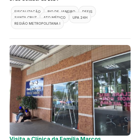
FISCALIZAÇÃO
RIO DE JANEIRO
DEFIS
SANTA CRUZ
ATO MÉDICO
UPA 24H
REGIÃO METROPOLITANA I
Visita a Clínica da Família Marcos