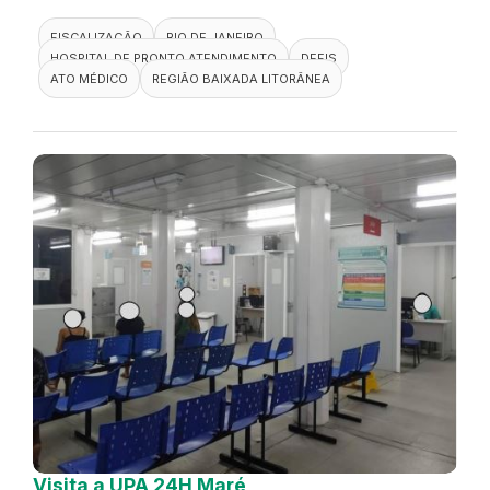
FISCALIZAÇÃO
RIO DE JANEIRO
HOSPITAL DE PRONTO ATENDIMENTO
DEFIS
ATO MÉDICO
REGIÃO BAIXADA LITORÂNEA
Visita a UPA 24H Maré