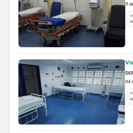
11 
F
R
Vi
DEF
04 
F
R