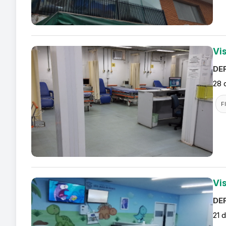
Vi
DEF
28 
F
Vis
DEF
21 