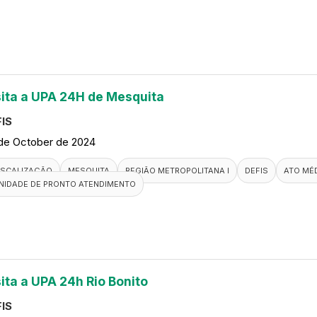
sita a UPA 24H de Mesquita
IS
de October de 2024
ISCALIZAÇÃO
MESQUITA
REGIÃO METROPOLITANA I
DEFIS
ATO MÉ
NIDADE DE PRONTO ATENDIMENTO
sita a UPA 24h Rio Bonito
IS