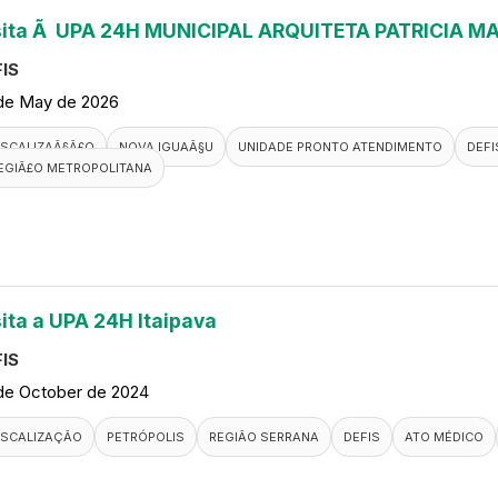
sita Ã UPA 24H MUNICIPAL ARQUITETA PATRICIA M
IS
de May de 2026
ISCALIZAÃ§Ã£O
NOVA IGUAÃ§U
UNIDADE PRONTO ATENDIMENTO
DEFI
EGIÃ£O METROPOLITANA
sita a UPA 24H Itaipava
IS
de October de 2024
ISCALIZAÇÃO
PETRÓPOLIS
REGIÃO SERRANA
DEFIS
ATO MÉDICO