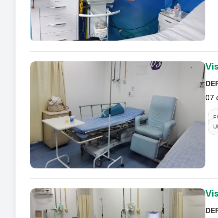
Vi
DEF
07 
F
U
Vi
DEF