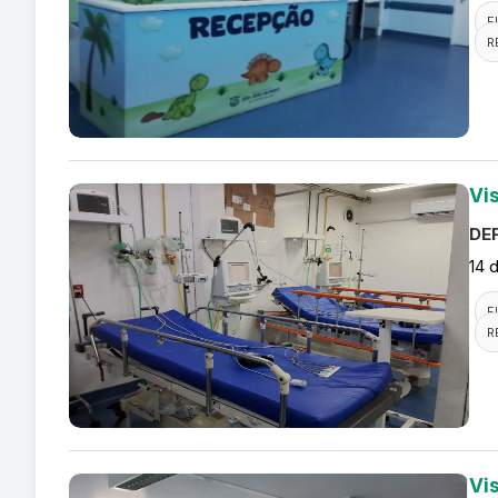
F
R
Vi
DEF
14 
F
R
Vi