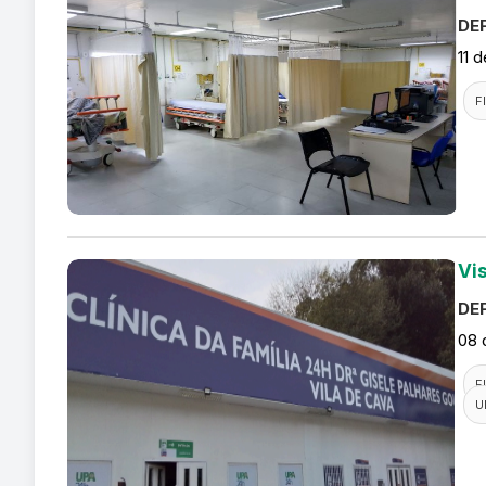
DEF
11 
F
Vi
DEF
08 
F
U