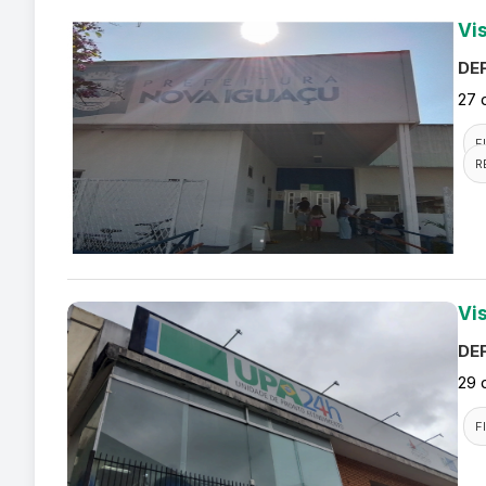
Vi
DEF
27 
F
R
Vi
DEF
29 
F