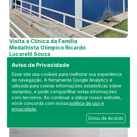
Visita a Clínica da Família
Medalhista Olímpico Ricardo
Lucarelli Souza
Aviso de Privacidade
DEFIS
21 de October de 2024
Esse site usa cookies para melhorar sua experiência
de navegação. A ferramenta Google Analytics é
utilizada para coletar informações estatísticas sobre
FISCALIZAÇÃO
RIO DE JANEIRO
visitantes, e pode compartilhar estas informações
UNIDADE BÁSICA
DEFIS
ATO MÉDICO
com terceiros. Ao continuar a utilizar nosso website,
REGIÃO METROPOLITANA I.
você concorda com nossa
política de uso e
privacidade
.
Estou de Acordo