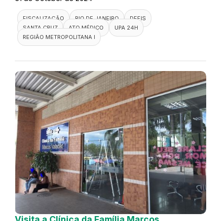
FISCALIZAÇÃO
RIO DE JANEIRO
DEFIS
SANTA CRUZ
ATO MÉDICO
UPA 24H
REGIÃO METROPOLITANA I
Visita a Clínica da Família Marcos