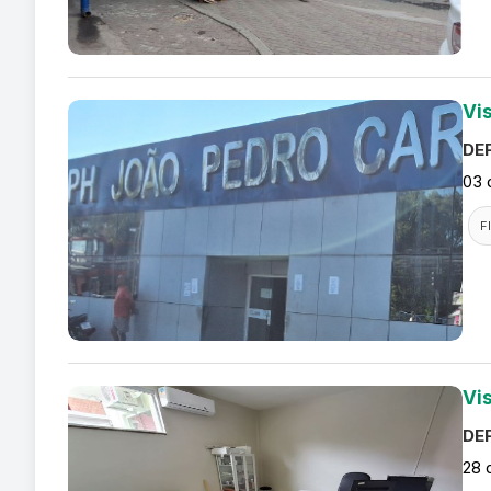
Vi
DEF
03 
F
Vi
DEF
28 