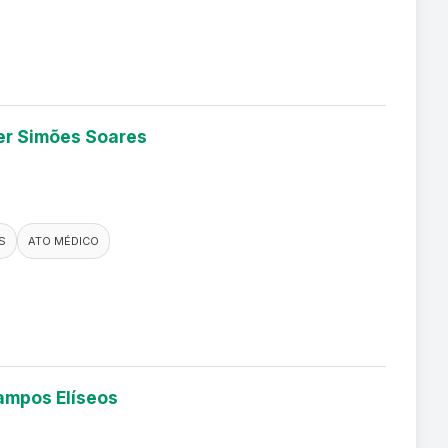
ler Simões Soares
S
ATO MÉDICO
Campos Elíseos