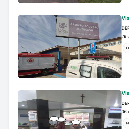
Vi
DEF
29 
F
Vi
DEF
06 
F