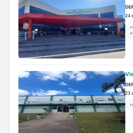
DEF
24 
F
A
Vi
DEF
23 
F