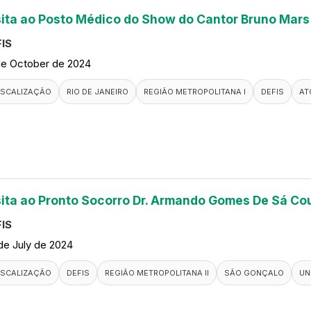
sita ao Posto Médico do Show do Cantor Bruno Mars
IS
de October de 2024
ISCALIZAÇÃO
RIO DE JANEIRO
REGIÃO METROPOLITANA I
DEFIS
AT
sita ao Pronto Socorro Dr. Armando Gomes De Sá Co
IS
de July de 2024
ISCALIZAÇÃO
DEFIS
REGIÃO METROPOLITANA II
SÃO GONÇALO
UN