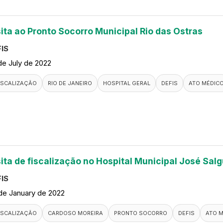
sita ao Pronto Socorro Municipal Rio das Ostras
IS
de July de 2022
ISCALIZAÇÃO
RIO DE JANEIRO
HOSPITAL GERAL
DEFIS
ATO MÉDIC
sita de fiscalização no Hospital Municipal José Salg
IS
de January de 2022
ISCALIZAÇÃO
CARDOSO MOREIRA
PRONTO SOCORRO
DEFIS
ATO 