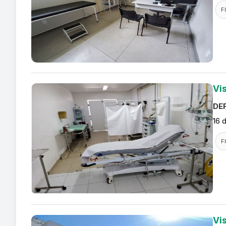
F
Vi
DEF
16 
F
Vi