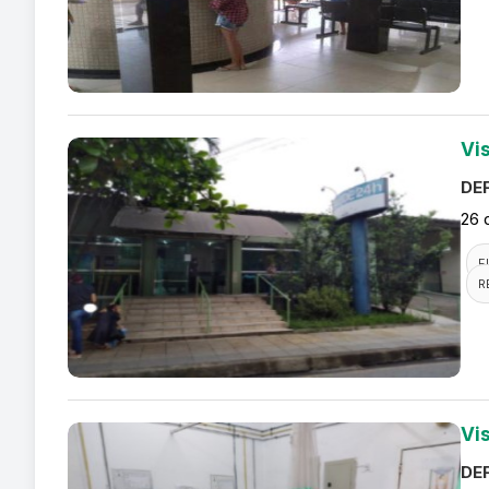
Vi
DEF
26 
F
R
Vi
DEF