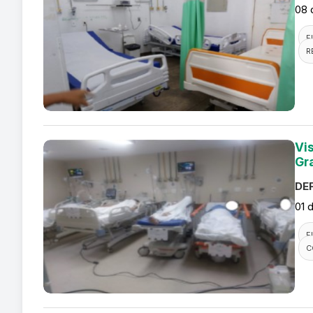
08 
F
R
Vi
Gr
DEF
01 
F
C