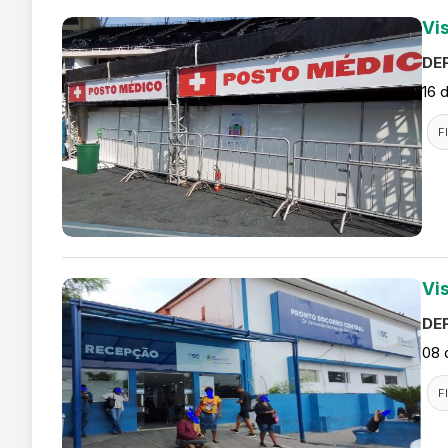
Vi
DEF
16 
F
Vi
DEF
08 
F