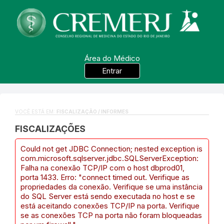
Área do Médico
Entrar
VOCÊ ESTÁ EM:
FISCALIZAÇÃO / INFORMES
FISCALIZAÇÕES
Could not get JDBC Connection; nested exception is
com.microsoft.sqlserver.jdbc.SQLServerException:
Falha na conexão TCP/IP com o host dbprod01,
porta 1433. Erro: "connect timed out. Verifique as
propriedades da conexão. Verifique se uma instância
do SQL Server está sendo executada no host e se
está aceitando conexões TCP/IP na porta. Verifique
se as conexões TCP na porta não foram bloqueadas