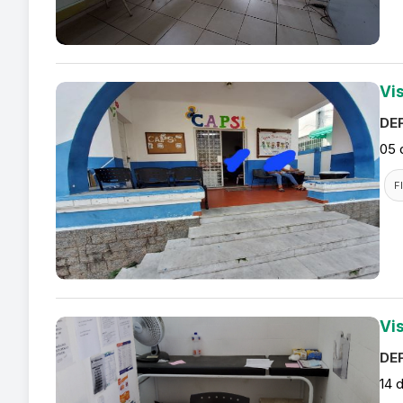
Vi
DEF
05 
F
Vi
DEF
14 