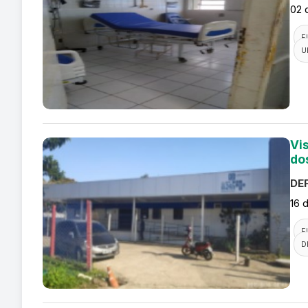
02 
F
U
Vi
do
DEF
16 
F
D