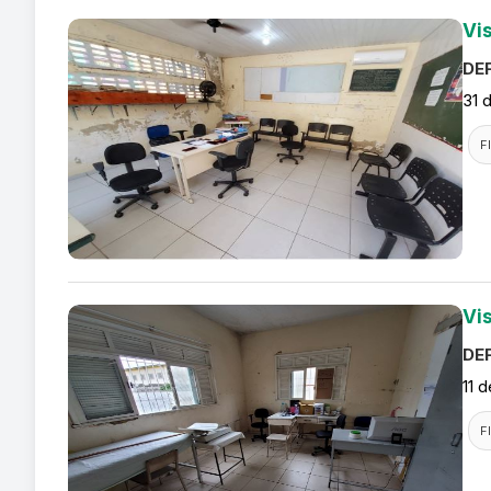
Vi
DEF
31 
F
Vi
DEF
11 
F