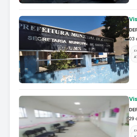
Vi
DEF
03 
F
A
Vi
DEF
29 
F
A