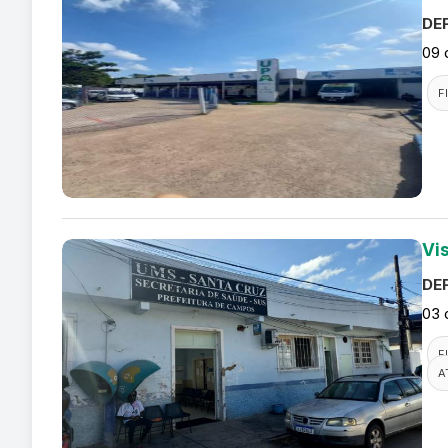
DEF
09 
F
Vi
DEF
03 
F
A