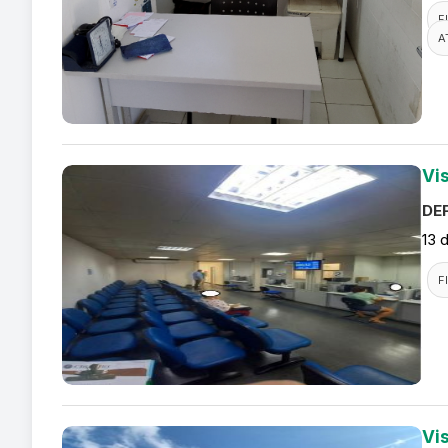
F
A
Vi
DEF
13 
F
Vi