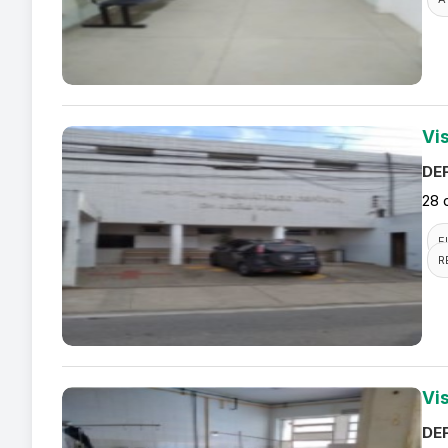
Vis
DEF
28 
F
R
Vi
DEF