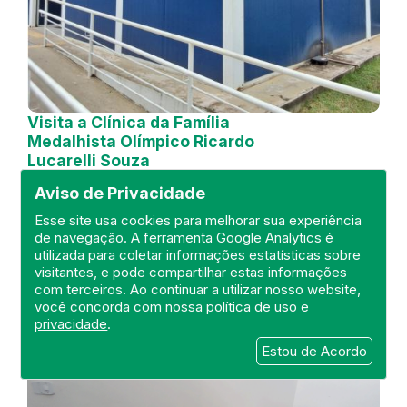
Visita a Clínica da Família
Medalhista Olímpico Ricardo
Lucarelli Souza
Aviso de Privacidade
DEFIS
21 de October de 2024
Esse site usa cookies para melhorar sua experiência
de navegação. A ferramenta Google Analytics é
utilizada para coletar informações estatísticas sobre
FISCALIZAÇÃO
RIO DE JANEIRO
visitantes, e pode compartilhar estas informações
UNIDADE BÁSICA
DEFIS
ATO MÉDICO
com terceiros. Ao continuar a utilizar nosso website,
REGIÃO METROPOLITANA I.
você concorda com nossa
política de uso e
privacidade
.
Estou de Acordo