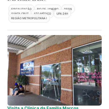
FISCALIZAÇÃO
RIO DE JANEIRO
DEFIS
SANTA CRUZ
ATO MÉDICO
UPA 24H
REGIÃO METROPOLITANA I
Visita a Clínica da Família Marcos