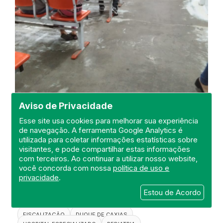
Aviso de Privacidade
Esse site usa cookies para melhorar sua experiência
de navegação. A ferramenta Google Analytics é
utilizada para coletar informações estatísticas sobre
Visita de Fiscalização na Unidade
visitantes, e pode compartilhar estas informações
de Pronto Atendimento -UPA
com terceiros. Ao continuar a utilizar nosso website,
Infantil Walter Garcia Borges
você concorda com nossa
política de uso e
privacidade
.
DEFIS
Estou de Acordo
06 de September de 2021
FISCALIZAÇÃO
DUQUE DE CAXIAS